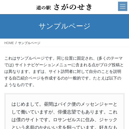
コ
ナ
ン
ビ
テ
ゲ
ン
ー
サンプルページ
ツ
シ
へ
ョ
ス
ン
HOME
サンプルページ
キ
に
ッ
移
プ
動
これはサンプルページです。同じ位置に固定され、(多くのテーマ
では) サイトナビゲーションメニューに含まれる点がブログ投稿と
は異なります。まずは、サイト訪問者に対して自分のことを説明
する自己紹介ページを作成するのが一般的です。たとえば以下の
ようなものです。
はじめまして。昼間はバイク便のメッセンジャーと
して働いていますが、俳優志望でもあります。これ
は僕のサイトです。ロサンゼルスに住み、ジャック
という名前のかわいい犬を飼っています。好きなも