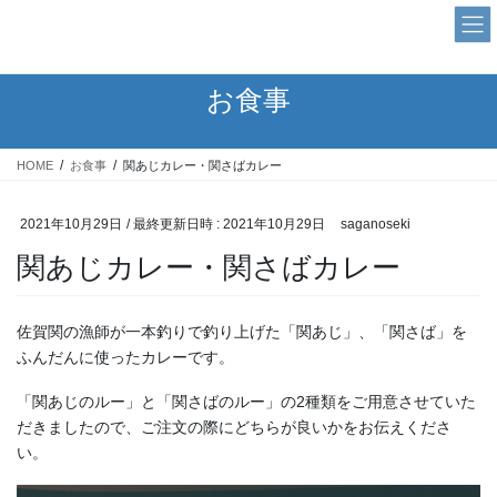
コ
ナ
ン
ビ
テ
ゲ
ン
ー
お食事
ツ
シ
へ
ョ
ス
ン
HOME
お食事
関あじカレー・関さばカレー
キ
に
ッ
移
プ
動
2021年10月29日
/ 最終更新日時 :
2021年10月29日
saganoseki
関あじカレー・関さばカレー
佐賀関の漁師が一本釣りで釣り上げた「関あじ」、「関さば」を
ふんだんに使ったカレーです。
「関あじのルー」と「関さばのルー」の2種類をご用意させていた
だきましたので、ご注文の際にどちらが良いかをお伝えくださ
い。