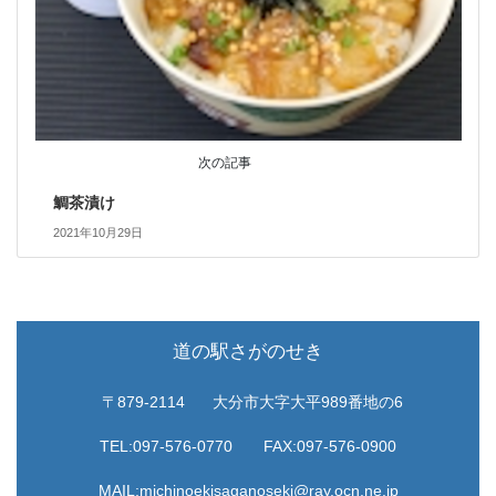
次の記事
鯛茶漬け
2021年10月29日
道の駅さがのせき
〒879-2114
大分市大字大平989番地の6
TEL:097-576-0770
FAX:097-576-0900
MAIL:michinoekisaganoseki@ray.ocn.ne.jp