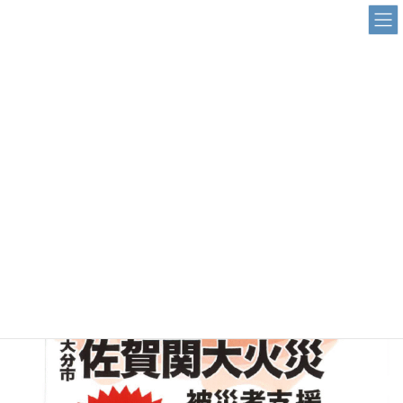
コ
ナ
ン
ビ
テ
ゲ
ン
ー
お知らせ
ツ
シ
へ
ョ
ス
ン
HOME
お知らせ
緊急募金
キ
に
ッ
移
プ
動
2025年11月27日
/ 最終更新日時 :
2025年11月27日
saganoseki
緊急募金