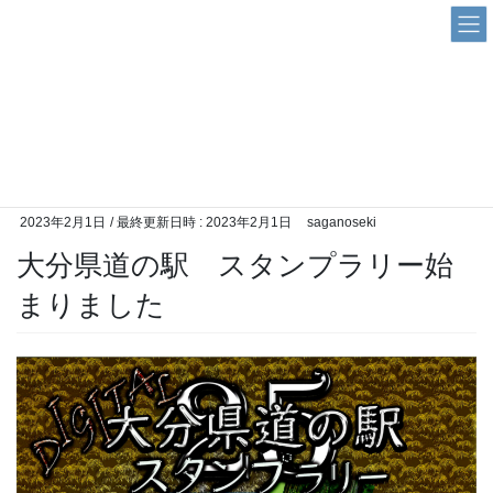
コ
ナ
ン
ビ
テ
ゲ
ン
ー
お知らせ
ツ
シ
へ
ョ
ス
ン
HOME
お知らせ
大分県道の駅 スタンプラリー始まりました
キ
に
ッ
移
プ
動
2023年2月1日
/ 最終更新日時 :
2023年2月1日
saganoseki
大分県道の駅 スタンプラリー始
まりました